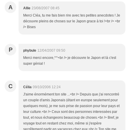
A
Allie
23/08/2007 08:45
Merci Cléa, tu me fais bien rire avec tes petites anecdotes ! Je
découvre pleins de choses sur le Japon grace à toi !<br /> <br
/> Bises
P
phybule
12/04/2007 09:50
Merci merci encore,^^<br /> je découvre le Japon et là c'est
super génial !
C
Célia
09/10/2006 12:24
J'aime énormément ton site ...<br /> Depuis que j'ai rencontré
un couple d'amis Japonais (étant en europe seulement pour
quelques mois), je me suis prise de passion pour leur pays et
leur culture.<br /> Ceux sont des personnes interessées par
tout, et nous échangeons beaucoup de choses.<br /> Bref, je
voyage tout en restant chez moi, même si j'espère
secrêtement partir en vacances chez eux.<br /> Ton site me