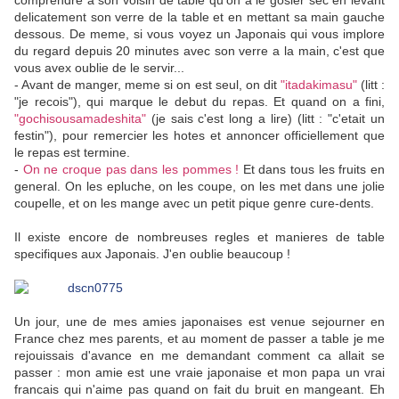
comprendre a son voisin de table qu'on a le gosier sec en levant
delicatement son verre de la table et en mettant sa main gauche
dessous. De meme, si vous voyez un Japonais qui vous implore
du regard depuis 20 minutes avec son verre a la main, c'est que
vous avex oublie de le servir...
- Avant de manger, meme si on est seul, on dit
"itadakimasu"
(litt :
"je recois"), qui marque le debut du repas. Et quand on a fini,
"gochisousamadeshita"
(je sais c'est long a lire) (litt : "c'etait un
festin"), pour remercier les hotes et annoncer officiellement que
le repas est termine.
-
On ne croque pas dans les pommes !
Et dans tous les fruits en
general. On les epluche, on les coupe, on les met dans une jolie
coupelle, et on les mange avec un petit pique genre cure-dents.
Il existe encore de nombreuses regles et manieres de table
specifiques aux Japonais. J'en oublie beaucoup !
Un jour, une de mes amies japonaises est venue sejourner en
France chez mes parents, et au moment de passer a table je me
rejouissais d'avance en me demandant comment ca allait se
passer : mon amie est une vraie japonaise et mon papa un vrai
francais qui n'aime pas quand on fait du bruit en mangeant. Eh