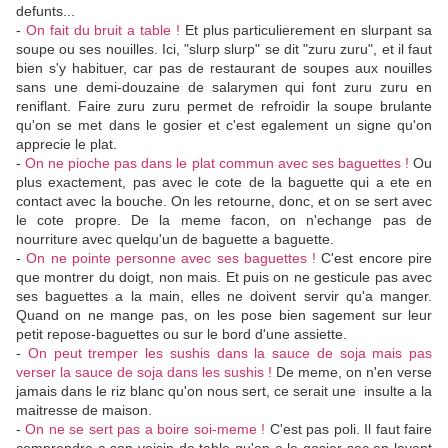
defunts...
-
On fait du bruit a table !
Et plus particulierement en slurpant sa
soupe ou ses nouilles. Ici, "slurp slurp" se dit "zuru zuru", et il faut
bien s'y habituer, car pas de restaurant de soupes aux nouilles
sans une demi-douzaine de salarymen qui font zuru zuru en
reniflant. Faire zuru zuru permet de refroidir la soupe brulante
qu'on se met dans le gosier et c'est egalement un signe qu'on
apprecie le plat.
-
On ne pioche pas dans le plat commun avec ses baguettes !
Ou
plus exactement, pas avec le cote de la baguette qui a ete en
contact avec la bouche. On les retourne, donc, et on se sert avec
le cote propre. De la meme facon, on n'echange pas de
nourriture avec quelqu'un de baguette a baguette.
-
On ne pointe personne avec ses baguettes !
C'est encore pire
que montrer du doigt, non mais. Et puis on ne gesticule pas avec
ses baguettes a la main, elles ne doivent servir qu'a manger.
Quand on ne mange pas, on les pose bien sagement sur leur
petit repose-baguettes ou sur le bord d'une assiette.
-
On peut tremper les sushis dans la sauce de soja mais pas
verser la sauce de soja dans les sushis !
De meme, on n'en verse
jamais dans le riz blanc qu'on nous sert, ce serait une insulte a la
maitresse de maison.
-
On ne se sert pas a boire soi-meme !
C'est pas poli. Il faut faire