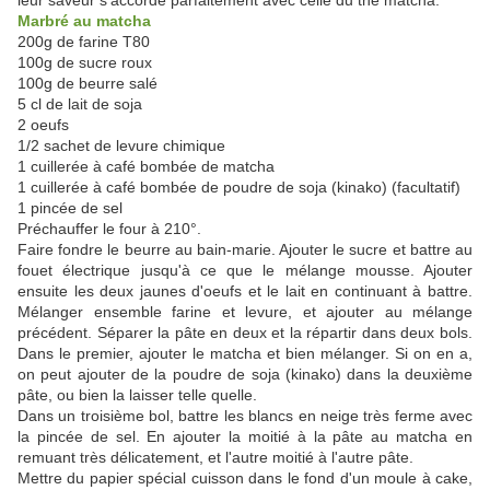
leur saveur s'accorde parfaitement avec celle du thé matcha.
Marbré au matcha
200g de farine T80
100g de sucre roux
100g de beurre salé
5 cl de lait de soja
2 oeufs
1/2 sachet de levure chimique
1 cuillerée à café bombée de matcha
1 cuillerée à café bombée de poudre de soja (kinako) (facultatif)
1 pincée de sel
Préchauffer le four à 210°.
Faire fondre le beurre au bain-marie. Ajouter le sucre et battre au
fouet électrique jusqu'à ce que le mélange mousse. Ajouter
ensuite les deux jaunes d'oeufs et le lait en continuant à battre.
Mélanger ensemble farine et levure, et ajouter au mélange
précédent. Séparer la pâte en deux et la répartir dans deux bols.
Dans le premier, ajouter le matcha et bien mélanger. Si on en a,
on peut ajouter de la poudre de soja (kinako) dans la deuxième
pâte, ou bien la laisser telle quelle.
Dans un troisième bol, battre les blancs en neige très ferme avec
la pincée de sel. En ajouter la moitié à la pâte au matcha en
remuant très délicatement, et l'autre moitié à l'autre pâte.
Mettre du papier spécial cuisson dans le fond d'un moule à cake,