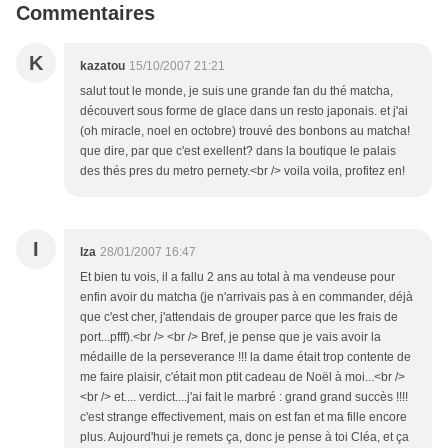
Commentaires
K
kazatou
15/10/2007 21:21
salut tout le monde, je suis une grande fan du thé matcha,
découvert sous forme de glace dans un resto japonais. et j'ai
(oh miracle, noel en octobre) trouvé des bonbons au matcha!
que dire, par que c'est exellent? dans la boutique le palais
des thés pres du metro pernety.<br /> voila voila, profitez en!
I
Iza
28/01/2007 16:47
Et bien tu vois, il a fallu 2 ans au total à ma vendeuse pour
enfin avoir du matcha (je n'arrivais pas à en commander, déjà
que c'est cher, j'attendais de grouper parce que les frais de
port...pfff).<br /> <br /> Bref, je pense que je vais avoir la
médaille de la perseverance !!! la dame était trop contente de
me faire plaisir, c'était mon ptit cadeau de Noël à moi...<br />
<br /> et.... verdict....j'ai fait le marbré : grand grand succès !!!!
c'est strange effectivement, mais on est fan et ma fille encore
plus. Aujourd'hui je remets ça, donc je pense à toi Cléa, et ça