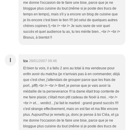
me donne l'occasion de te faire une bise, parce que je ne
bloggue plus cuisine du tout (même si je poste des trucs de
temps en temps), mais s'il y a encore un blog de cuisine que
je lis encore c'est bien le tien !!!! (et celui de quelques autres
chères copines !).<br /> <br /> Je suis ravie de voir quel
succès et quel audience tu as, tu les mérite bien...<br /> <br />
Bisous, à bientot !!
I
Iza
28/01/2007 09:46
Et bien tu vois, il a fallu 2 ans au total à ma vendeuse pour
enfin avoir du matcha (je n'arrivais pas à en commander, déjà
que c'est cher, j'attendais de grouper parce que les frais de
port...pfff).<br /> <br /> Bref, je pense que je vais avoir la
médaille de la perseverance !!! la dame était trop contente de
me faire plaisir, c'était mon ptit cadeau de Noël à moi...<br />
<br /> et.... verdict....j'ai fait le marbré : grand grand succès !!!!
c'est strange effectivement, mais on est fan et ma fille encore
plus. Aujourd'hui je remets ça, donc je pense à toi Cléa, et ça
me donne l'occasion de te faire une bise, parce que je ne
bloggue plus cuisine du tout (même si je poste des trucs de