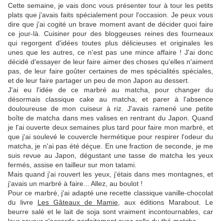
Cette semaine, je vais donc vous présenter tour à tour les petits
plats que j'avais faits spécialement pour l'occasion. Je peux vous
dire que j'ai cogité un brave moment avant de décider quoi faire
ce jour-là. Cuisiner pour des bloggeuses reines des fourneaux
qui regorgent d'idées toutes plus délicieuses et originales les
unes que les autres, ce n'est pas une mince affaire ! J'ai donc
décidé d'essayer de leur faire aimer des choses qu'elles n'aiment
pas, de leur faire goûter certaines de mes spécialités spéciales,
et de leur faire partager un peu de mon Japon au dessert.
J'ai eu l'idée de ce marbré au matcha, pour changer du
désormais classique cake au matcha, et parer à l'absence
douloureuse de mon cuiseur à riz. J'avais ramené une petite
boîte de matcha dans mes valises en rentrant du Japon. Quand
je l'ai ouverte deux semaines plus tard pour faire mon marbré, et
que j'ai soulevé le couvercle hermétique pour respirer l'odeur du
matcha, je n'ai pas été déçue. En une fraction de seconde, je me
suis revue au Japon, dégustant une tasse de matcha les yeux
fermés, assise en tailleur sur mon tatami.
Mais quand j'ai rouvert les yeux, j'étais dans mes montagnes, et
j'avais un marbré à faire... Allez, au boulot !
Pour ce marbré, j'ai adapté une recette classique vanille-chocolat
du livre
Les Gâteaux de Mamie
, aux éditions Marabout. Le
beurre salé et le lait de soja sont vraiment incontournables, car