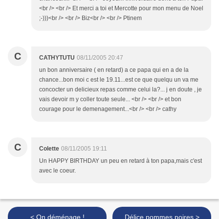
<br /> <br /> Et merci a toi et Mercotte pour mon menu de Noel
;-)))<br /> <br /> Biz<br /> <br /> Ptinem
C
CATHYTUTU
08/11/2005 20:47
un bon anniversaire ( en retard) a ce papa qui en a de la
chance...bon moi c est le 19.11...est ce que quelqu un va me
concocter un delicieux repas comme celui la?... j en doute , je
vais devoir m y coller toute seule... <br /> <br /> et bon
courage pour le demenagement...<br /> <br /> cathy
C
Colette
08/11/2005 19:11
Un HAPPY BIRTHDAY un peu en retard à ton papa,mais c'est
avec le coeur.
< On déménage !
Délice pommes poires >