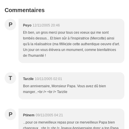
Commentaires
P
Peyo
12/11/2005 20:46
Eh ben, un gros merci pour tous ces voeux qui me sont
tombés dessus... Et bien sûr à l'inspiratrice (Mercotte) ainsi
qu'à la réalisatrice (ma fifille)de cette authentique oeuvre d'art.
Un jour on vous élévera un monument, comme bienfaitrices
de l'humanité !
T
Tarzile
10/11/2005 02:01
Bon anniversaire, Monsieur Papa. Vous avez dû bien
manger...<br /> <br /> Tarzile
P
Ptinem
09/11/2005 04:21
...pour ce merveilleux repas pour ce merveilleux Papa bien
chanceux...<br /> <br /> Joyeux Anniversaire donc a ton Papa.