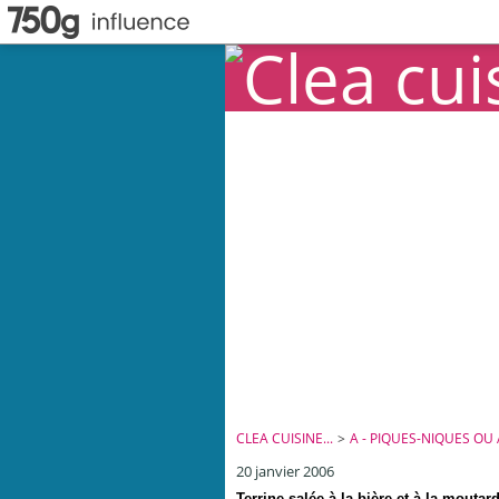
CLEA CUISINE...
>
A - PIQUES-NIQUES OU
20 janvier 2006
Terrine salée à la bière et à la moutar