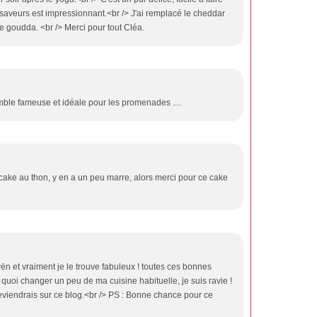
saveurs est impressionnant.<br /> J'ai remplacé le cheddar
 goudda. <br /> Merci pour tout Cléa.
mble fameuse et idéale pour les promenades ....
e cake au thon, y en a un peu marre, alors merci pour ce cake
ën et vraiment je le trouve fabuleux ! toutes ces bonnes
e quoi changer un peu de ma cuisine habituelle, je suis ravie !
reviendrais sur ce blog.<br /> PS : Bonne chance pour ce