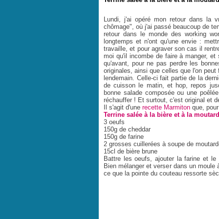
Lundi, j'ai opéré mon retour dans la 
chômage", où j'ai passé beaucoup de tem
retour dans le monde des working wome
longtemps et n'ont qu'une envie : mettr
travaille, et pour agraver son cas il ren
moi qu'il incombe de faire à manger, et 
qu'avant, pour ne pas perdre les bonnes
originales, ainsi que celles que l'on peut 
lendemain. Celle-ci fait partie de la der
de cuisson le matin, et hop, repos jusqu
bonne salade composée ou une poêlée 
réchauffer ! Et surtout, c'est original et d
Il s'agit d'une
recette Marmiton
que, pour u
Terrine salée à la bière et à la moutar
3 oeufs
150g de cheddar
150g de farine
2 grosses cuillerées à soupe de moutarde
15cl de bière brune
Battre les oeufs, ajouter la farine et l
Bien mélanger et verser dans un moule à
ce que la pointe du couteau ressorte sèch