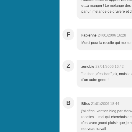
et...à manger ! Le mélange des 
par un mélange de gruyère et de
F
Fabienne
24/01/2006 16:28
Merci pour la recette qui me se
Z
zenobie
23/01/2006 16:42
"Le thon, c'est bon", ok, mais l
d'un autre genre!
B
Bliss
21/01/2006 18:44
j'ai découvert ton blog par Morw
recettes ... moi qui cherchais d
c'est avec grand plaisir que je 
nouveau travail.