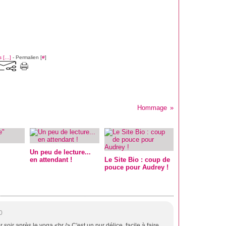
 [
…
]
- Permalien [
#
]
Hommage
Un peu de lecture...
en attendant !
Le Site Bio : coup de
pouce pour Audrey !
0
soir après le yoga.<br /> C'est un pur délice, facile à faire