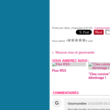
Posté par claire_chapoutot à 07:00 -
Commentaires
Vous aimez ?
0 vote
Mousse rose et gourmande
VOUS AIMEREZ AUSSI :
Flux RSS
"Clea cuisine"
déménage !
COMMENTAIRES
G
Gourmandine
13/10/2006 08:1
Recette testée et approuvée hier 