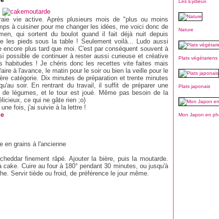
Les Eydieux
vraie vie active. Après plusieurs mois de "plus ou moins
ps à cuisiner pour me changer les idées, me voici donc de
Nature
n, qui sortent du boulot quand il fait déjà nuit depuis
e les pieds sous la table ! Seulement voilà... Ludo aussi
tre encore plus tard que moi. C'est par conséquent souvent à
si possible de continuer à rester aussi curieuse et créative
Plats végétariens
 habitudes ! Je chéris donc les recettes vite faites mais
faire à l'avance, le matin pour le soir ou bien la veille pour le
nière catégorie. Dix minutes de préparation et trente minutes
'au soir. En rentrant du travail, il suffit de préparer une
Plats japonais
de légumes, et le tour est joué. Même pas besoin de la
élicieux, ce qui ne gâte rien ;o)
ne fois, j'ai suivie à la lettre !
de
Mon Japon en ph
 en grains à l'ancienne
e cheddar finement râpé. Ajouter la bière, puis la moutarde.
 cake. Cuire au four à 180° pendant 30 minutes, ou jusqu'à
e. Servir tiède ou froid, de préférence le jour même.