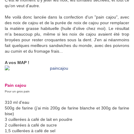
C'est le moment d'y jeter les noix, les tomates séchées, et tout ce
qu'on veut d'autre.
Me voilà donc lancée dans la confection d'un "pain cajou", avec
des noix de cajou et de la purée de noix de cajou pour remplacer
la matière grasse habituelle (huile d'olive chez moi). Le résultat
m'a beaucoup plu, même si les noix de cajou avaient été trop
broyées pour rester croquantes sous la dent. J'en ai néanmoins
fait quelques meilleurs sandwiches du monde, avec des poivrons
au cumin et du fromage frais...
A vos MAP !
Pain cajou
Pour un gros pain
310 ml d'eau
500g de farine (j'ai mis 200g de farine blanche et 300g de farine
bise)
3 cuillerées à café de lait en poudre
2 cuillerées à café de sucre
1,5 cuillerées à café de sel