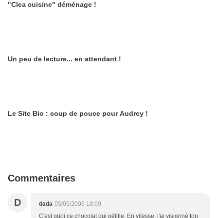
"Clea cuisine" déménage !
Un peu de lecture... en attendant !
Le Site Bio : coup de pouce pour Audrey !
Commentaires
D
dada
05/05/2006 18:09
C'est quoi ce chocolat qui pétille. En vitesse, j'ai visionné ton