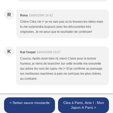
R
Rosa
18/04/2006 16:42
Chère Cléa,<br /> je ne sais pas où tu trouves tes idées mais
tu me surprendra toujours avec tes découvertes très
originales. Je ne peux que te souhaiter de continuer!
K
Kat l'expat
18/04/2006 15:57
Coucou. Après avoir bien rit, merci Claire pour la bonne
humeur, je viens de brancher sur cette recette ma soeurette
qui adore les noix de cajou.<br /> Et je confirme au passage,
les meilleures machines à pain ne sont pas les plus chères,
au contraire.
< Seitan sauce moutarde
Clea à Paris, Acte I : Mon
Japon A Paris >