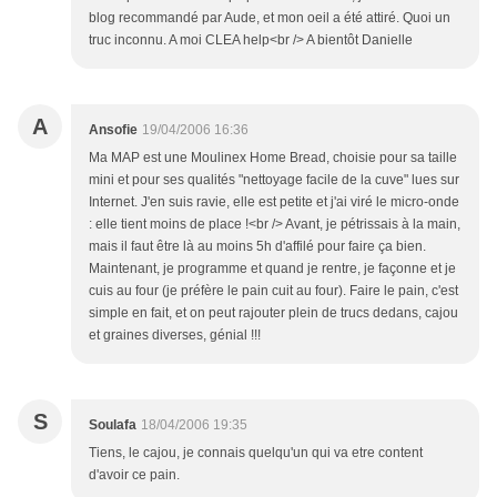
blog recommandé par Aude, et mon oeil a été attiré. Quoi un
truc inconnu. A moi CLEA help<br /> A bientôt Danielle
A
Ansofie
19/04/2006 16:36
Ma MAP est une Moulinex Home Bread, choisie pour sa taille
mini et pour ses qualités "nettoyage facile de la cuve" lues sur
Internet. J'en suis ravie, elle est petite et j'ai viré le micro-onde
: elle tient moins de place !<br /> Avant, je pétrissais à la main,
mais il faut être là au moins 5h d'affilé pour faire ça bien.
Maintenant, je programme et quand je rentre, je façonne et je
cuis au four (je préfère le pain cuit au four). Faire le pain, c'est
simple en fait, et on peut rajouter plein de trucs dedans, cajou
et graines diverses, génial !!!
S
Soulafa
18/04/2006 19:35
Tiens, le cajou, je connais quelqu'un qui va etre content
d'avoir ce pain.