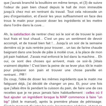
que j'aurais branché la bouilloire en même temps, et (3) de suivre
l'odeur de pain bien chaud depuis le hall de mon immeuble
jusqu'à chez moi en rentrant du travail. Tout cela nécessite un
peu d'organisation, et d'avoir les yeux suffisamment en face des
trous le matin pour pouvoir doser les ingrédients et les mettre
dans l'ordre dans la cuve...
Ah, la
satisfaction
de rentrer chez soi le soir et de trouver le pain
tout frais et tout chaud... C'est un peu un sentiment de devoir
accompli, et de travail bien fait !... Jusqu'à un soir de la semaine
dernière où je suis rentrée pour trouver... un tas de farine chaude
baignant dans une boule de pâte à moitié crue, à la place de mon
joli pain habituel. J'avais mal enfoncé le bol dans la machine... Eh
oui, ce sont des choses qui arrivent, mais ce soir-là j'étais
vraiment dépitée ! C'est bien la peine de se lever plus tôt le matin
pour préparer son pain et trouver une chose pareille en
rentrant... Pfff !
Du coup, l'idée de doser les mêmes ingrédients que le matin me
fatiguant déjà, j'ai décidé de changer un peu. Et, pour une fois
que j'allais être là pendant la cuisson du pain, de faire une de ces
recettes que je ne peux jamais faire habituellement :
celles où il
faut ajouter un ingrédient lorsque la MAP commence à faire "un
bip"
(dixit le manuel), après la première phase de pétrissage.