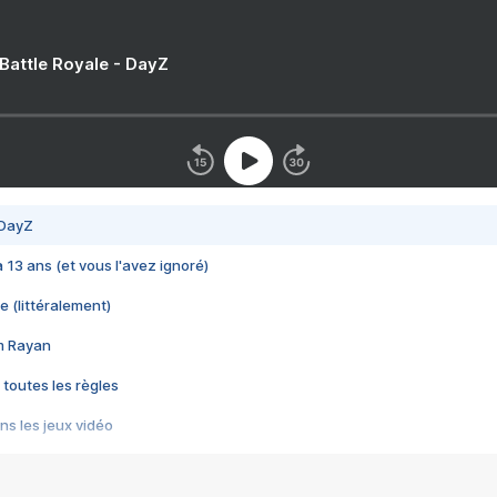
 Battle Royale - DayZ
 DayZ
 a 13 ans (et vous l'avez ignoré)
e (littéralement)
im Rayan
 toutes les règles
s les jeux vidéo
us choquant de Rockstar ? - Le scandale BULLY