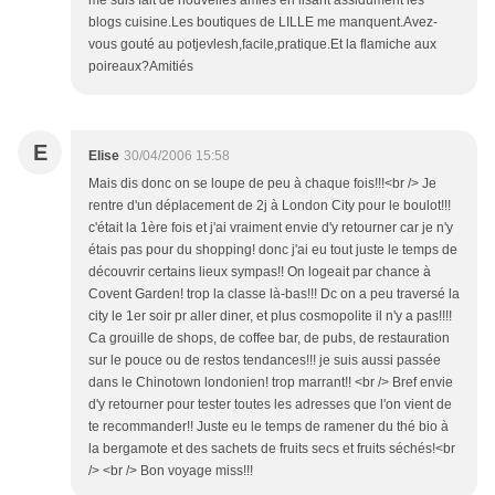
me suis fait de nouvelles amies en lisant assidument les
blogs cuisine.Les boutiques de LILLE me manquent.Avez-
vous gouté au potjevlesh,facile,pratique.Et la flamiche aux
poireaux?Amitiés
E
Elise
30/04/2006 15:58
Mais dis donc on se loupe de peu à chaque fois!!!<br /> Je
rentre d'un déplacement de 2j à London City pour le boulot!!!
c'était la 1ère fois et j'ai vraiment envie d'y retourner car je n'y
étais pas pour du shopping! donc j'ai eu tout juste le temps de
découvrir certains lieux sympas!! On logeait par chance à
Covent Garden! trop la classe là-bas!!! Dc on a peu traversé la
city le 1er soir pr aller diner, et plus cosmopolite il n'y a pas!!!!
Ca grouille de shops, de coffee bar, de pubs, de restauration
sur le pouce ou de restos tendances!!! je suis aussi passée
dans le Chinotown londonien! trop marrant!! <br /> Bref envie
d'y retourner pour tester toutes les adresses que l'on vient de
te recommander!! Juste eu le temps de ramener du thé bio à
la bergamote et des sachets de fruits secs et fruits séchés!<br
/> <br /> Bon voyage miss!!!