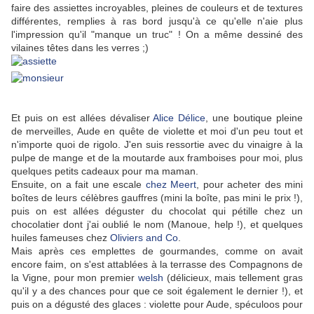
faire des assiettes incroyables, pleines de couleurs et de textures
différentes, remplies à ras bord jusqu'à ce qu'elle n'aie plus
l'impression qu'il "manque un truc" ! On a même dessiné des
vilaines têtes dans les verres ;)
Et puis on est allées dévaliser
Alice Délice
, une boutique pleine
de merveilles, Aude en quête de violette et moi d'un peu tout et
n'importe quoi de rigolo. J'en suis ressortie avec du vinaigre à la
pulpe de mange et de la moutarde aux framboises pour moi, plus
quelques petits cadeaux pour ma maman.
Ensuite, on a fait une escale
chez Meert
, pour acheter des mini
boîtes de leurs célèbres gauffres (mini la boîte, pas mini le prix !),
puis on est allées déguster du chocolat qui pétille chez un
chocolatier dont j'ai oublié le nom (Manoue, help !), et quelques
huiles fameuses chez
Oliviers and Co
.
Mais après ces emplettes de gourmandes, comme on avait
encore faim, on s'est attablées à la terrasse des Compagnons de
la Vigne, pour mon premier
welsh
(délicieux, mais tellement gras
qu'il y a des chances pour que ce soit également le dernier !), et
puis on a dégusté des glaces : violette pour Aude, spéculoos pour