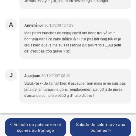
Je vais essayer, j'ai justement des coings à manger.
A
Annellénor
30/10/2007 17:23
Mes petits tranches de coing confit ont donc trouvé leur
bonheur dans ce cake délice là ! Il n'a pas fait long feu et je
crois bien que je me suis resservie plusieurs fois ... Au petit
déj c'est pas trop grave ? ;o)
J
Jouejoue
30/10/2007 08:30
Salut,<br /> Je l'ai fait hier, il est super bon mais je ne suis pas
fana de la margarine donc remplacement par 50 g de purée
d'amande complète et 50 g d'huile d'olive !
< Velouté de potimarron et
Salade de céleri-rave aux
scones au fromage
pommes >