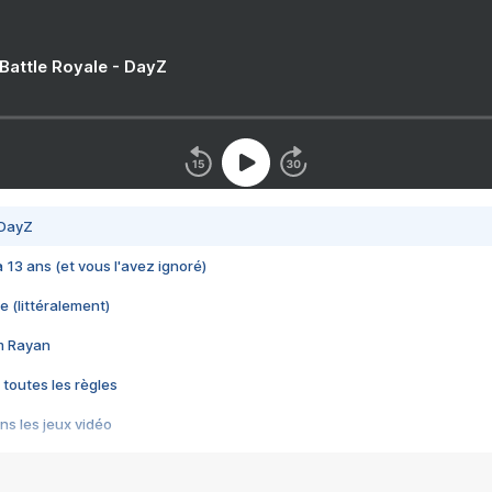
 Battle Royale - DayZ
 DayZ
 a 13 ans (et vous l'avez ignoré)
e (littéralement)
im Rayan
 toutes les règles
s les jeux vidéo
us choquant de Rockstar ? - Le scandale BULLY