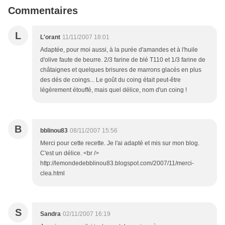
Commentaires
L
L'orant
11/11/2007 18:01
Adaptée, pour moi aussi, à la purée d'amandes et à l'huile
d'olive faute de beurre. 2/3 farine de blé T110 et 1/3 farine de
châtaignes et quelques brisures de marrons glacés en plus
des dés de coings... Le goût du coing était peut-être
légèrement étouffé, mais quel délice, nom d'un coing !
B
bblinou83
08/11/2007 15:56
Merci pour cette recette. Je l'ai adapté et mis sur mon blog.
C'est un délice. <br />
http://lemondedebblinou83.blogspot.com/2007/11/merci-
clea.html
S
Sandra
02/11/2007 16:19