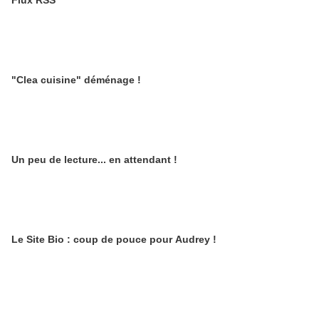
Flux RSS
"Clea cuisine" déménage !
Un peu de lecture... en attendant !
Le Site Bio : coup de pouce pour Audrey !