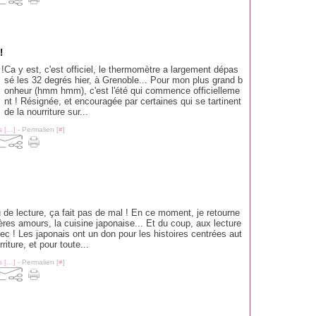
!
Ca y est, c'est officiel, le thermomètre a largement dépas
sé les 32 degrés hier, à Grenoble... Pour mon plus grand b
onheur (hmm hmm), c'est l'été qui commence officielleme
nt ! Résignée, et encouragée par certaines qui se tartinent
de la nourriture sur...
 [
…
]
- Permalien [
#
]
 de lecture, ça fait pas de mal ! En ce moment, je retourne
res amours, la cuisine japonaise... Et du coup, aux lecture
ec ! Les japonais ont un don pour les histoires centrées aut
riture, et pour toute...
 [
…
]
- Permalien [
#
]