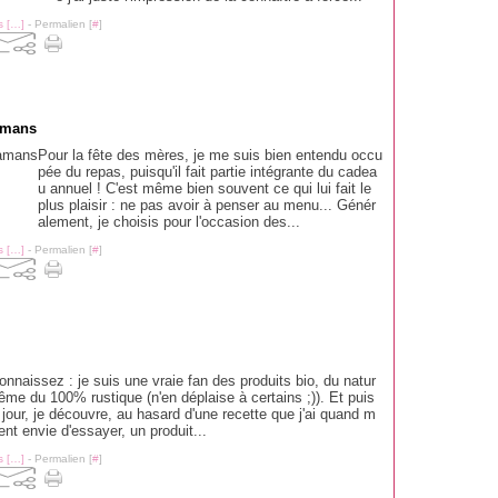
 [
…
]
- Permalien [
#
]
mamans
Pour la fête des mères, je me suis bien entendu occu
pée du repas, puisqu'il fait partie intégrante du cadea
u annuel ! C'est même bien souvent ce qui lui fait le
plus plaisir : ne pas avoir à penser au menu... Génér
alement, je choisis pour l'occasion des...
 [
…
]
- Permalien [
#
]
nnaissez : je suis une vraie fan des produits bio, du natur
ême du 100% rustique (n'en déplaise à certains ;)). Et puis
 jour, je découvre, au hasard d'une recette que j'ai quand m
nt envie d'essayer, un produit...
 [
…
]
- Permalien [
#
]