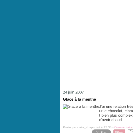
24 juin 2007
Glace à la menthe
J'ai une relation t
ur le chocolat, cla
t bien plus complexe
d'avoir chaud...
Posté par claire_chapoutot à 13:30 -
Commentaires