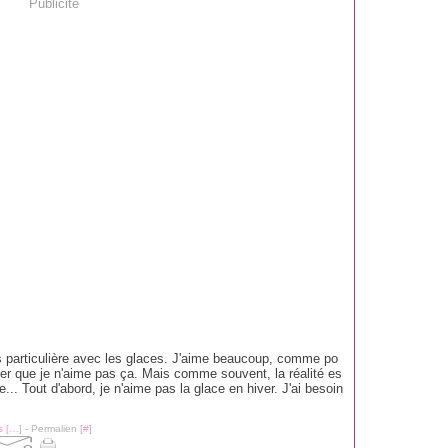
Publicité
rès particulière avec les glaces. J'aime beaucoup, comme po
mer que je n'aime pas ça. Mais comme souvent, la réalité es
... Tout d'abord, je n'aime pas la glace en hiver. J'ai besoin
 [
…
]
- Permalien [
#
]