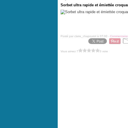
Sorbet ultra rapide et émiettée croqua
Posté par claire_chapoutot à 07:00 -
Commentaires
Vous aimez ?
0 vote