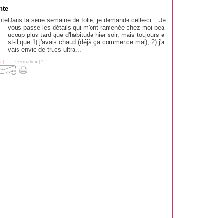
nte
Dans la série semaine de folie, je demande celle-ci... Je
vous passe les détails qui m'ont ramenée chez moi bea
ucoup plus tard que d'habitude hier soir, mais toujours e
st-il que 1) j'avais chaud (déjà ça commence mal), 2) j'a
vais envie de trucs ultra...
 [
…
]
- Permalien [
#
]