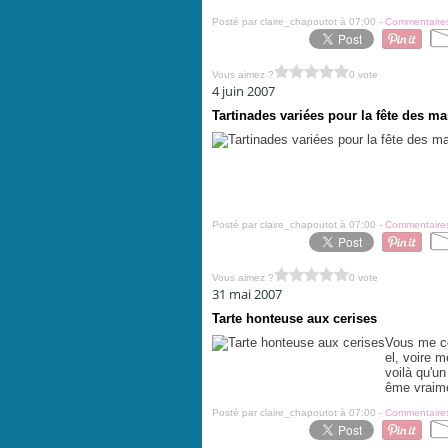
Posté par claire_chapoutot à 07:00 -
Commentaires
Vous aimez ?
0 vote
4 juin 2007
Tartinades variées pour la fête des 
Posté par claire_chapoutot à 07:00 -
Commentaires
Vous aimez ?
0 vote
31 mai 2007
Tarte honteuse aux cerises
Vous me co
el, voire m
voilà qu'un
ême vraime
Posté par claire_chapoutot à 07:00 -
Commentaires