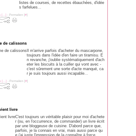
listes de courses, de recettes ébauchées, d'idée
s farfelues...
 [
…
]
- Permalien [
#
]
e de calissons
Il m'arrive parfois d'acheter du mascarpone,
toujours dans l'idée d'en faire un tiramisu. E
n revanche, j'oublie systématiquement d'ach
eter les biscuits à la cuiller qui vont avec -
c'est sûrement une sorte d'acte manqué, ca
r je suis toujours aussi incapable...
 [
…
]
- Permalien [
#
]
ient livre
C'est toujours un véritable plaisir pour moi d'achete
r (ou, en l'occurrence, de commander) un livre écrit
par une bloggeuse de cuisine. D'abord parce que,
parfois, je la connais en vrai, mais aussi parce qu
e j'ai juste l'impression de la connaître à force...