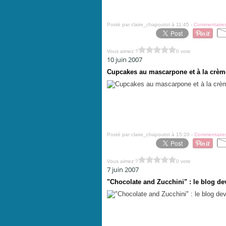
Posté par claire_chapoutot à 11:45 -
Commentaires
Vous aimez ?
0 vote
10 juin 2007
Cupcakes au mascarpone et à la crèm
Posté par claire_chapoutot à 15:20 -
Commentaires
Vous aimez ?
0 vote
7 juin 2007
"Chocolate and Zucchini" : le blog dev