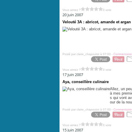
Vous aimez ?
0 vote
20 juin 2007
Velouté 3A : abricot, amande et argan 
Posté par claire_chapoutot à 07:00 -
Commentaires
Vous aimez ?
0 vote
17 juin 2007
Aya, conseillère culinaire
Allez, un peu
à mes premiè
s qui vont av
our de la nour
Posté par claire_chapoutot à 07:00 -
Commentaires
Vous aimez ?
0 vote
15 juin 2007