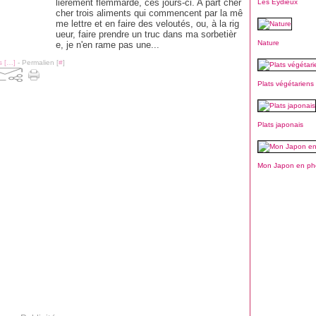
lièrement flemmarde, ces jours-ci. A part cher
Les Eydieux
cher trois aliments qui commencent par la mê
me lettre et en faire des veloutés, ou, à la rig
ueur, faire prendre un truc dans ma sorbetièr
Nature
e, je n'en rame pas une...
 [
…
]
- Permalien [
#
]
Plats végétariens
Plats japonais
Mon Japon en ph