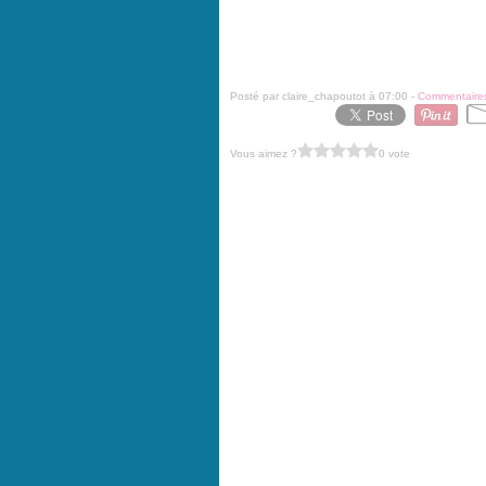
Posté par claire_chapoutot à 07:00 -
Commentaires
Vous aimez ?
0 vote