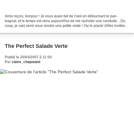
Amis niçois, bonjour ! Je vous avais fait de l'oeil en détournant le pan-
bagnat, et le temps est venu aujourd'hui de me racheter une conduite... Du
coup, je vais venir vous rendre une petite visite ! J'ai le plaisir d'être invitée
par l'hôtel Hi à aller...
The Perfect Salade Verte
Publié le 20/04/2007 à 11:50
Par
claire_chapoutot