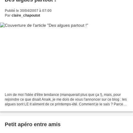
Publié le 30/04/2007 à 07:00
Par
claire_chapoutot
Loin de moi l'idée d'être tendance (manquerait plus que ça !), mais, pour
rejoindre ce que disait Anaik, je me dois de vous l'annoncer sur ce blog : les
algues sont LE it aliment de ce printemps-été. Comment je le sais ? Parce
que c'est écrit dans Elle...
Petit apéro entre amis