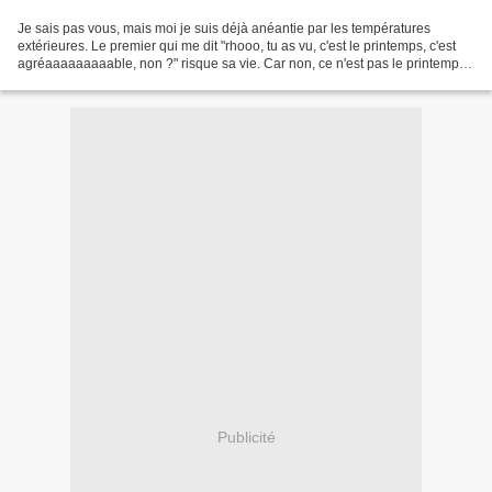
Je sais pas vous, mais moi je suis déjà anéantie par les températures
extérieures. Le premier qui me dit "rhooo, tu as vu, c'est le printemps, c'est
agréaaaaaaaaable, non ?" risque sa vie. Car non, ce n'est pas le printemps,
il fait 28° l'après-midi,...
Publicité