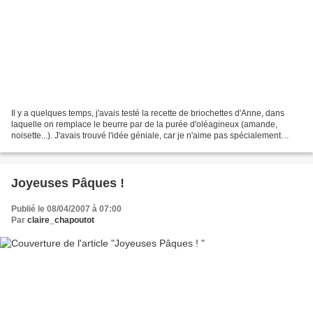
Il y a quelques temps, j'avais testé la recette de briochettes d'Anne, dans
laquelle on remplace le beurre par de la purée d'oléagineux (amande,
noisette...). J'avais trouvé l'idée géniale, car je n'aime pas spécialement
utiliser du beurre dans mes viennoiseries....
Joyeuses Pâques !
Publié le 08/04/2007 à 07:00
Par
claire_chapoutot