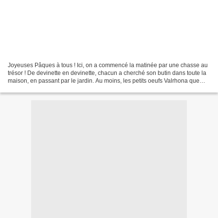
Joyeuses Pâques à tous ! Ici, on a commencé la matinée par une chasse au
trésor ! De devinette en devinette, chacun a cherché son butin dans toute la
maison, en passant par le jardin. Au moins, les petits oeufs Valrhona que
j'avais achetés pour l'occasion...