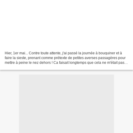
Hier, 1er mai... Contre toute attente, j'ai passé la journée à bouquiner et à
faire la sieste, prenant comme prétexte de petites averses passagères pour
mettre à peine le nez dehors ! Ca faisait longtemps que cela ne m'était pas
arrivé de ne "rien" faire....