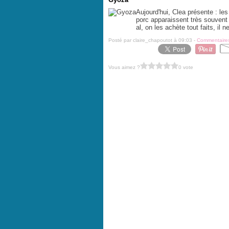
Aujourd'hui, Clea présente : les
porc apparaissent très souvent
al, on les achète tout faits, il ne
Posté par claire_chapoutot à 09:03 -
Commentaires
Vous aimez ?
0 vote