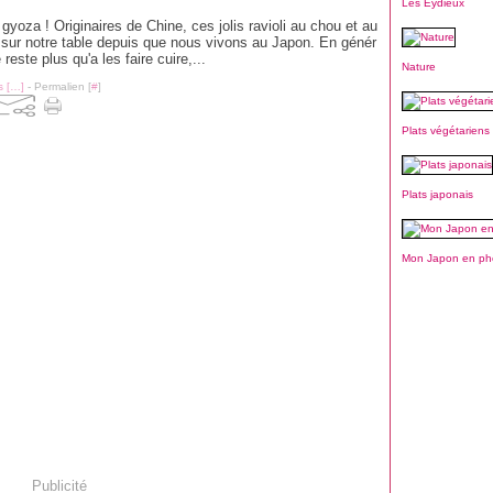
Les Eydieux
 gyoza ! Originaires de Chine, ces jolis ravioli au chou et au
 sur notre table depuis que nous vivons au Japon. En génér
 reste plus qu'a les faire cuire,...
Nature
 [
…
]
- Permalien [
#
]
Plats végétariens
Plats japonais
Mon Japon en ph
Publicité