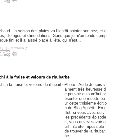
 chaud. La saison des pluies va bientôt pointer son nez, et a
ées, d'orages et d'inondations. Sans que je m'en rende comp
ue fini et il a laissé place à l'été, qui n'est...
 [
…
]
- Permalien [
#
]
i à la fraise et velours de rhubarbe
Photo : Aude Je suis vr
aiment très heureuse d
e pouvoir aujourd'hui pr
ésenter une recette po
ur cette troisième éditio
n de Blog Appétît. En e
ffet, si vous avez suivi
les précédents épisode
s, vous devez savoir q
u'il m'a été impossible
de trouver de la rhubar
be...