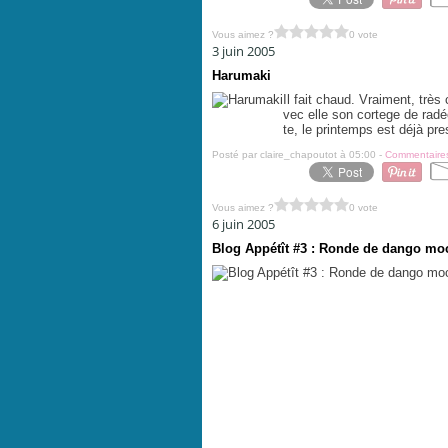
Vous aimez ?
0 vote
3 juin 2005
Harumaki
Il fait chaud. Vraiment, très
vec elle son cortege de rad
te, le printemps est déjà presq
Posté par claire_chapoutot à 05:00 -
Commentaires
Vous aimez ?
0 vote
6 juin 2005
Blog Appétît #3 : Ronde de dango moch