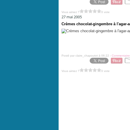
Vous aimez ?
0 vote
27 mai 2005
Crèmes chocolat-gingembre à l'agar-a
Posté par claire_chapoutot à 06:22 -
Commentaires
Vous aimez ?
0 vote