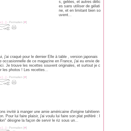
s, gelées, et autres délic
es sans utiliser de gélati
ne, et en limitant bien so
uvent...
 [
…
]
- Permalien [
#
]
i, j'ai craqué pour le dernier Elle à table , version japonais
ce occasionnelle de ce magazine en France, j'ai eu envie de
ici. Je trouve les recettes souvent originales, et surtout je c
r les photos ! Les recettes...
 [
…
]
- Permalien [
#
]
ons invité à manger une amie américaine d'origine tahitienn
. Pour lui faire plaisir, j'ai voulu lui faire son plat préféré : l
on" désigne la façon de servir le riz sous un...
 [
…
]
- Permalien [
#
]