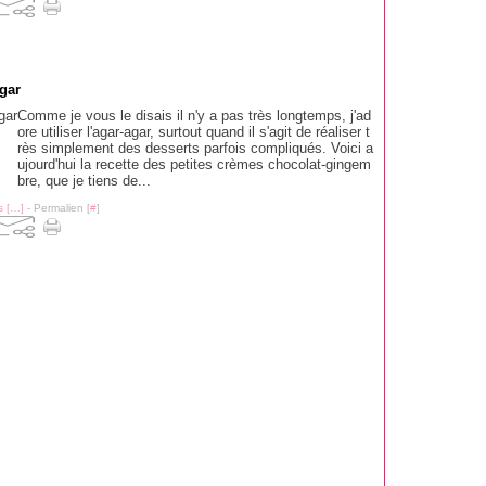
gar
Comme je vous le disais il n'y a pas très longtemps, j'ad
ore utiliser l'agar-agar, surtout quand il s'agit de réaliser t
rès simplement des desserts parfois compliqués. Voici a
ujourd'hui la recette des petites crèmes chocolat-gingem
bre, que je tiens de...
 [
…
]
- Permalien [
#
]