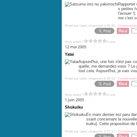
Rapporter
s petites h
l'avouer !
me c'est s
Posté par claire_chapoutot à 06:30 -
Commentaires
Vous aimez ?
0 vote
12 mai 2005
Yatai
Aujourd'hui, une fois n'est pas c
quelle, me demandez-vous ? Le pa
tout cela. Aujourd'hui, je vais vou
Posté par claire_chapoutot à 06:12 -
Commentaires
Vous aimez ?
0 vote
1 juin 2005
Shokuiku
En mars dernier est paru dans
ssant concernant la nouvelle 
kuiku). Cette proposition de 
Posté par claire_chapoutot à 07:17 -
Commentaires