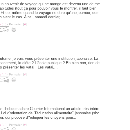
 un souvenir de voyage qui se mange est devenu une de me
abitudes (tout ça pour pouvoir vous le montrer, il faut bien
). Et ce, même quand le voyage ne dure qu'une journée, com
ouvent le cas. Ainsi, samedi dernier,...
 [
…
]
- Permalien [
#
]
outume, je vais vous présenter une institution japonaise. La
rlement, la diète ? L'école publique ? Eh bien non, rien de
s présenter les yatai ! Les yatai,...
 [
…
]
- Permalien [
#
]
 l'hebdomadaire Courrier International un article très intére
Loi d'orientation de "l'éducation alimentaire" japonaise (sho
loi, qui propose d'"éduquer les citoyens pour...
 [
…
]
- Permalien [
#
]