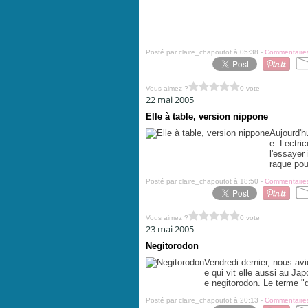
Posté par claire_chapoutot à 05:38 -
Commentaires
Vous aimez ?
0 vote
22 mai 2005
Elle à table, version nippone
Aujourd'hu
e. Lectri
l'essayer 
raque pou
Posté par claire_chapoutot à 18:50 -
Commentaires
Vous aimez ?
0 vote
23 mai 2005
Negitorodon
Vendredi dernier, nous avi
e qui vit elle aussi au Japon
e negitorodon. Le terme "d
Posté par claire_chapoutot à 20:13 -
Commentaires